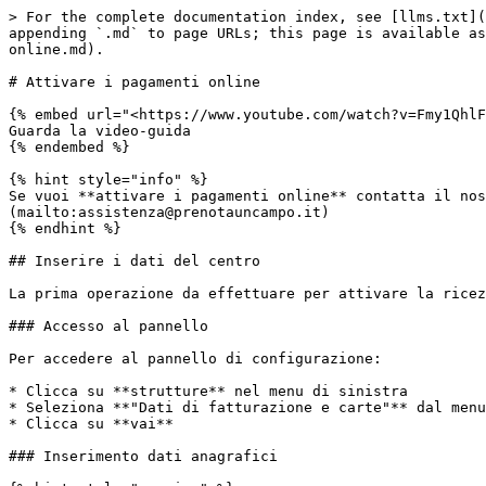
> For the complete documentation index, see [llms.txt](
appending `.md` to page URLs; this page is available as
online.md).

# Attivare i pagamenti online

{% embed url="<https://www.youtube.com/watch?v=Fmy1QhlF
Guarda la video-guida

{% endembed %}

{% hint style="info" %}

Se vuoi **attivare i pagamenti online** contatta il nos
(mailto:assistenza@prenotauncampo.it)​

{% endhint %}

## Inserire i dati del centro

La prima operazione da effettuare per attivare la ricez
### Accesso al pannello

Per accedere al pannello di configurazione:

* Clicca su **strutture** nel menu di sinistra

* Seleziona **"Dati di fatturazione e carte"** dal menu
* Clicca su **vai**

### Inserimento dati anagrafici
