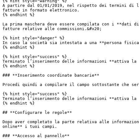
{% hint style="warning" %}

A partire dal 01/01/2019, nel rispetto dei termini di l
fatture in formato elettronico.

{% endhint %}

La prima maschera deve essere compilata con i **dati di
fatture relative alle commissioni.&#x20;

{% hint style="danger" %}

In caso la società sia intestata a una **persona fisica
{% endhint %}

{% hint style="success" %}

Terminato l’inserimento delle informazioni **attiva la 
{% endhint %}

### **Inserimento coordinate bancarie**

Procedi quindi a compilare il campo sottostante che ser
{% hint style="success" %}

Terminato l’inserimento delle informazioni **attiva la 
{% endhint %}

## **Configurare le regole**

Dopo aver completato la parte relativa alle informazion
online** i tuoi campi.

### **Accesso al pannello**
