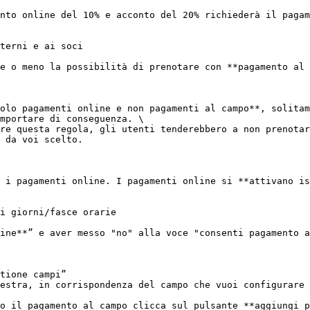
nto online del 10% e acconto del 20% richiederà il pagam
terni e ai soci

e o meno la possibilità di prenotare con **pagamento al 
olo pagamenti online e non pagamenti al campo**, solitam
mportare di conseguenza. \

re questa regola, gli utenti tenderebbero a non prenotar
 da voi scelto.

 i pagamenti online. I pagamenti online si **attivano is
i giorni/fasce orarie

ine**” e aver messo "no" alla voce "consenti pagamento a
tione campi”

estra, in corrispondenza del campo che vuoi configurare

o il pagamento al campo clicca sul pulsante **aggiungi p