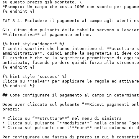
su questo prezzo già scontato. \

*Esempio: Un campo che costa 100€ con sconto per pagame
{% endhint %}

### 3-4. Escludere il pagamento al campo agli utenti es
Gli ultimi due pulsanti della tabella servono a lasciar
**alternativa** al pagamento online.

{% hint style="danger" %}

I centri sportivi che hanno intenzione di **accettare s
amministrativa**, quindi anche la segreteria si deve co
Il rischio è che se la segreteria permettesse di aggira
anticipato, facendo perdere quindi forza allo strumento
{% endhint %}

{% hint style="success" %}

Clicca su **salva** per applicare le regole ed attivare
{% endhint %}

## Come configurare il pagamento al campo in determinat
Dopo aver cliccato sul pulsante “**Ricevi pagamenti onl
prezzi:

* Clicca su “**strutture**” nel menu di sinistra

* Clicca sul pulsante “**modifica**” nella colonna “ges
* Clicca sul pulsante con l'**euro** nella colonna di d
Per configurare una fascia di prezzo in cui è consentit