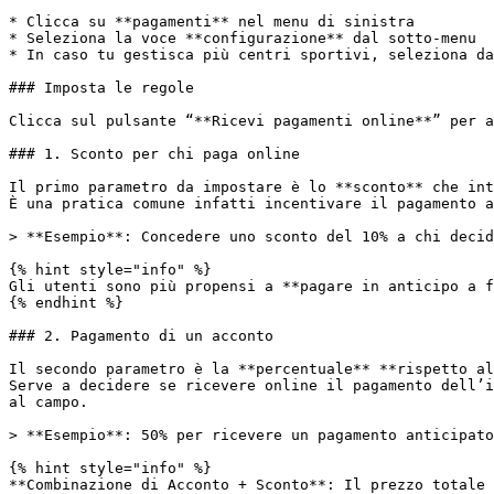
* Clicca su **pagamenti** nel menu di sinistra

* Seleziona la voce **configurazione** dal sotto-menu

* In caso tu gestisca più centri sportivi, seleziona da
### Imposta le regole

Clicca sul pulsante “**Ricevi pagamenti online**” per a
### 1. Sconto per chi paga online

Il primo parametro da impostare è lo **sconto** che int
È una pratica comune infatti incentivare il pagamento a
> **Esempio**: Concedere uno sconto del 10% a chi decid
{% hint style="info" %}

Gli utenti sono più propensi a **pagare in anticipo a f
{% endhint %}

### 2. Pagamento di un acconto

Il secondo parametro è la **percentuale** **rispetto al
Serve a decidere se ricevere online il pagamento dell’i
al campo.

> **Esempio**: 50% per ricevere un pagamento anticipato
{% hint style="info" %}

**Combinazione di Acconto + Sconto**: Il prezzo totale 