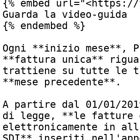
{% embed url="<https://
Guarda la video-guida

{% endembed %}

Ogni **inizio mese**, P
**fattura unica** rigua
trattiene su tutte le t
**mese precedente**.

A partire dal 01/01/201
di legge, **le fatture 
elettronicamente in all
SDI** inseriti nell'app