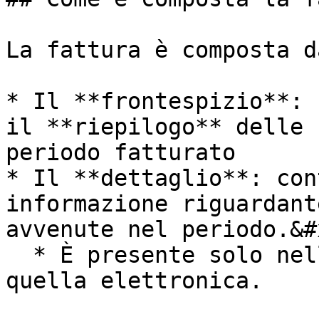
La fattura è composta d
* Il **frontespizio**: 
il **riepilogo** delle 
periodo fatturato

* Il **dettaglio**: con
informazione riguardant
avvenute nel periodo.&#x
  * È presente solo nella fattura in PDF e non in 
quella elettronica.
